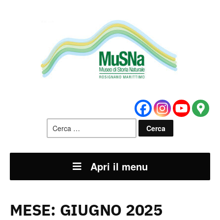
Ricerca
per:
Apri il menu
MESE:
GIUGNO 2025